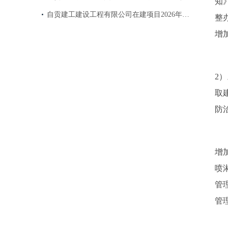
知
自贡建工建设工程有限公司在建项目2026年…
整
增
2
）
取
防
增
喷
管
管