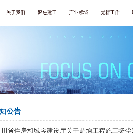
关于我们
聚焦建工
产业领域
党群工作
企业简介
公司要闻
建筑工程
建工党建
总经理致辞
通知公告
装配式建筑
建工工会
企业文化
招标公告
生态城镇建设
建工青年
组织架构
招标公示
房地产开发
企业荣誉
供应商库
公司视频
知公告
四川省住房和城乡建设厅关于调增工程施工扬尘