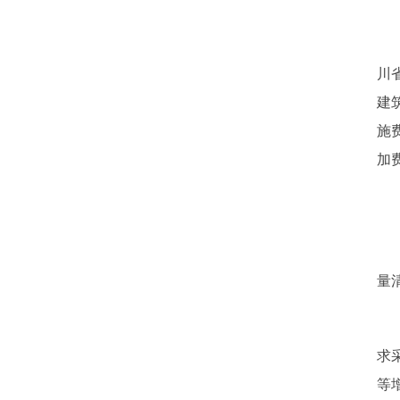
川
建
施
加
量
求
等