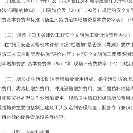
》（川建发〔
2017
〕
5
号）及《四川省住房和城乡建设厅关于印发
办法
>
调整的通知》（川建造价发〔
2018
〕
392
号）规定的安全文
加费基本费费率标准《扬尘污染防治等增加费基本费费率表》（
（二）调整《四川省建设工程安全文明施工费计价管理办法》
。在
“
施工安全监督机构评价情况
”
栏增加
“
是否按《导则》要求
建筑工人实名制管理措施
”
评价内容；在
“
安全文明施工费费率测
治等增加费的
“
基本费费率（
%
）
”
和
“
现场评价费费率（
%
）
”
测定
（三）增加扬尘污染防治等增加费费用组成。扬尘污染防治增
加费用、雾炮机增加费用、冲洗设施增加费用、施工围挡标准提
淋和喷雾外的湿法作业增加费用、现场卫生清扫和保洁增加费用
理措施费主要包括制定建筑工人实名制管理制度，配备专（兼职
理所必须的硬件设施设备等内容。
二、计取、支付和管理