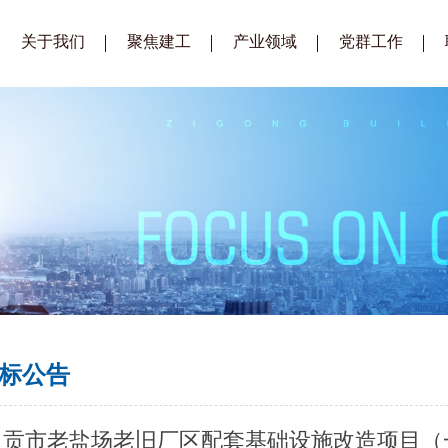
关于我们
聚焦建工
产业领域
党群工作
企业简介
公司要闻
建筑工程
建工党建
总经理致辞
通知公告
装配式建筑
建工工会
企业文化
招标公告
生态城镇建设
建工青年
组织架构
招标公示
房地产开发
企业荣誉
供应商库
公司视频
标公告
自贡市老盐场老旧厂区配套基础设施改造项目（