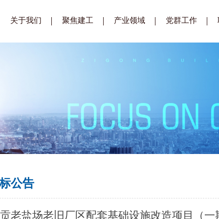
关于我们
聚焦建工
产业领域
党群工作
企业简介
公司要闻
建筑工程
建工党建
总经理致辞
通知公告
装配式建筑
建工工会
企业文化
招标公告
生态城镇建设
建工青年
组织架构
招标公示
房地产开发
企业荣誉
供应商库
公司视频
标公告
贡老盐场老旧厂区配套基础设施改造项目（一